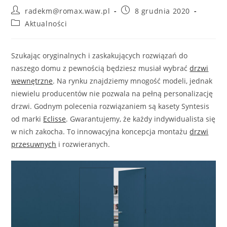
Post
Post
radekm@romax.waw.pl
8 grudnia 2020
author:
published:
Post
Aktualności
category:
Szukając oryginalnych i zaskakujących rozwiązań do
naszego domu z pewnością będziesz musiał wybrać
drzwi
wewnętrzne
. Na rynku znajdziemy mnogość modeli, jednak
niewielu producentów nie pozwala na pełną personalizację
drzwi. Godnym polecenia rozwiązaniem są kasety Syntesis
od marki
Eclisse
. Gwarantujemy, że każdy indywidualista się
w nich zakocha. To innowacyjna koncepcja montażu
drzwi
przesuwnych
i rozwieranych.