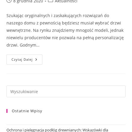
Post
Post
8 grudnia 2020
Aktualności
published:
category:
Szukając oryginalnych i zaskakujących rozwiązań do
naszego domu z pewnością będziesz musiał wybrać drzwi
wewnętrzne. Na rynku znajdziemy mnogość modeli, jednak
niewielu producentów nie pozwala na pełną personalizację
drzwi. Godnym…
Ukryte
Czytaj Dalej
Drzwi
Eclisse
Ostatnie Wpisy
Ochrona i pielęgnacja podłóg drewnianych: Wskazówki dla