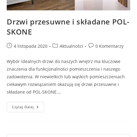
Drzwi przesuwne i składane POL-
SKONE
Post
Post
Post
4 listopada 2020
Aktualności
0 Komentarzy
published:
category:
comments:
Wybór idealnych drzwi do naszych wnętrz ma kluczowe
znaczenia dla funkcjonalności pomieszczenia i naszego
zadowolenia. W niewielkich lub wąskich pomieszczeniach
ciekawym rozwiązaniem okazują się drzwi przesuwne i
składane od POL-SKONE.…
Drzwi
Czytaj Dalej
Przesuwne
I
Składane
POL-
SKONE