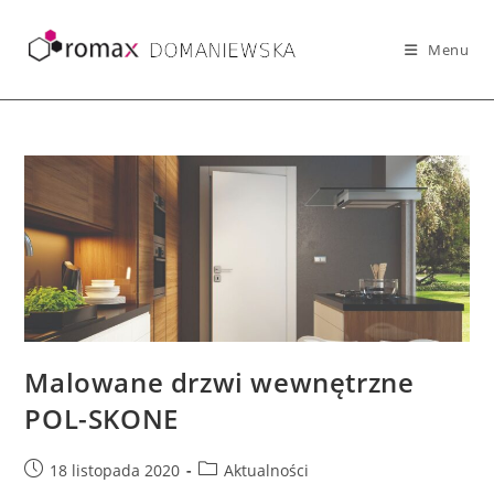
Skip
to
Menu
content
Malowane drzwi wewnętrzne
POL-SKONE
Post
Post
18 listopada 2020
Aktualności
published:
category: