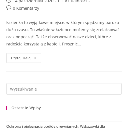
Post
Post
14 października 2020
Aktualności
published:
category:
Post
0 Komentarzy
comments:
Łazienka to wyjątkowe miejsce, w którym spędzamy bardzo
dużo czasu. To właśnie w łazience możemy się zrelaksować
oraz odpocząć. Także obserwować nasze dzieci, które z
radością korzystają z kąpieli. Prysznic…
Podłoga
Czytaj Dalej
Do
Łazienki
Quick-
Step
Ostatnie Wpisy
Ochrona i pielęgnacja podłóg drewnianych: Wskazówki dla