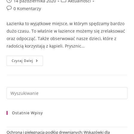
Post
Post
14 października 2020
Aktualności
published:
category:
Post
0 Komentarzy
comments:
Łazienka to wyjątkowe miejsce, w którym spędzamy bardzo
dużo czasu. To właśnie w łazience możemy się zrelaksować
oraz odpocząć. Także obserwować nasze dzieci, które z
radością korzystają z kąpieli. Prysznic…
Podłoga
Czytaj Dalej
Do
Łazienki
Quick-
Step
Ostatnie Wpisy
Ochrona i pielęgnacja podłóg drewnianych: Wskazówki dla