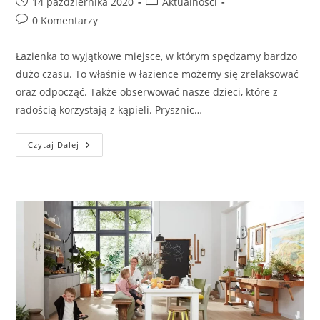
Post
Post
14 października 2020
Aktualności
published:
category:
Post
0 Komentarzy
comments:
Łazienka to wyjątkowe miejsce, w którym spędzamy bardzo
dużo czasu. To właśnie w łazience możemy się zrelaksować
oraz odpocząć. Także obserwować nasze dzieci, które z
radością korzystają z kąpieli. Prysznic…
Podłoga
Czytaj Dalej
Do
Łazienki
Quick-
Step