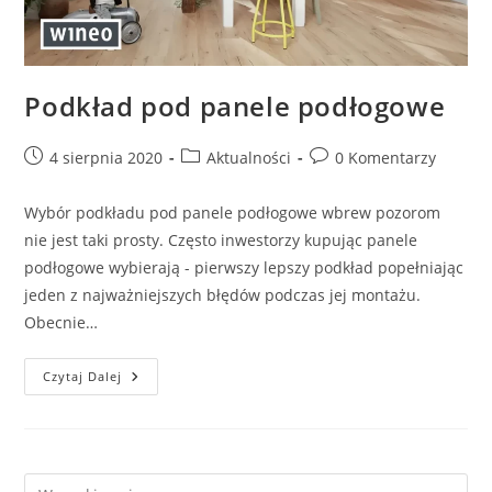
Podkład pod panele podłogowe
Post
Post
Post
4 sierpnia 2020
Aktualności
0 Komentarzy
published:
category:
comments:
Wybór podkładu pod panele podłogowe wbrew pozorom
nie jest taki prosty. Często inwestorzy kupując panele
podłogowe wybierają - pierwszy lepszy podkład popełniając
jeden z najważniejszych błędów podczas jej montażu.
Obecnie…
Podkład
Czytaj Dalej
Pod
Panele
Podłogowe