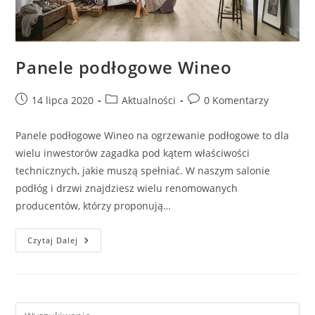
Panele podłogowe Wineo
Post
Post
Post
14 lipca 2020
Aktualności
0 Komentarzy
published:
category:
comments:
Panele podłogowe Wineo na ogrzewanie podłogowe to dla
wielu inwestorów zagadka pod kątem właściwości
technicznych, jakie muszą spełniać. W naszym salonie
podłóg i drzwi znajdziesz wielu renomowanych
producentów, którzy proponują…
Panele
Czytaj Dalej
Podłogowe
Wineo