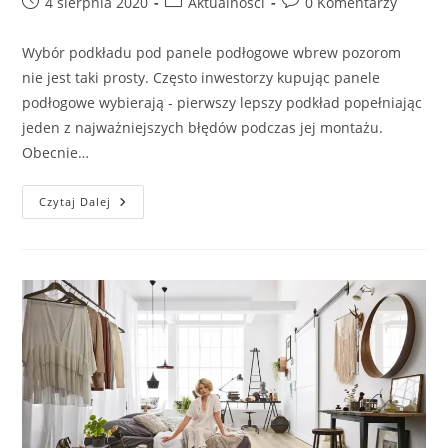
Post
Post
Post
4 sierpnia 2020
Aktualności
0 Komentarzy
published:
category:
comments:
Wybór podkładu pod panele podłogowe wbrew pozorom
nie jest taki prosty. Często inwestorzy kupując panele
podłogowe wybierają - pierwszy lepszy podkład popełniając
jeden z najważniejszych błędów podczas jej montażu.
Obecnie…
Podkład
Czytaj Dalej
Pod
Panele
Podłogowe