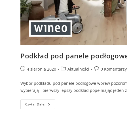
Podkład pod panele podłogow
Post
Post
Post
4 sierpnia 2020
Aktualności
0 Komentarzy
published:
category:
comments:
Wybór podkładu pod panele podłogowe wbrew pozorom ni
wybierają - pierwszy lepszy podkład popełniając jeden
Podkład
Czytaj Dalej
Pod
Panele
Podłogowe