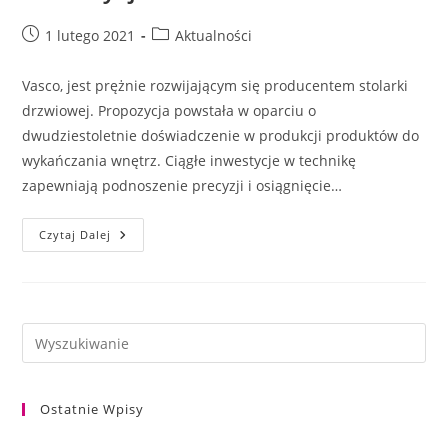
Post
Post
1 lutego 2021
Aktualności
published:
category:
Vasco, jest prężnie rozwijającym się producentem stolarki
drzwiowej. Propozycja powstała w oparciu o
dwudziestoletnie doświadczenie w produkcji produktów do
wykańczania wnętrz. Ciągłe inwestycje w technikę
zapewniają podnoszenie precyzji i osiągnięcie…
Drzwi
Czytaj Dalej
Vasco
–
Czy
To
Dobra
Inwestycja?
Ostatnie Wpisy