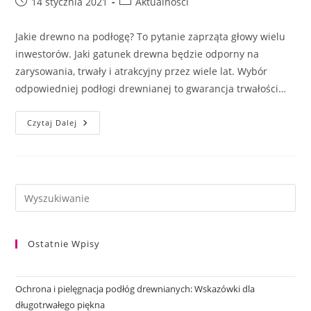
Post
Post
14 stycznia 2021
Aktualności
published:
category:
Jakie drewno na podłogę? To pytanie zaprząta głowy wielu
inwestorów. Jaki gatunek drewna będzie odporny na
zarysowania, trwały i atrakcyjny przez wiele lat. Wybór
odpowiedniej podłogi drewnianej to gwarancja trwałości…
Jakie
Czytaj Dalej
Drewno
Na
Podłogę?
Ostatnie Wpisy
Ochrona i pielęgnacja podłóg drewnianych: Wskazówki dla
długotrwałego piękna